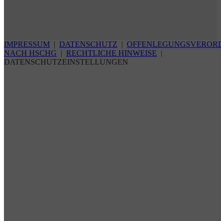
IMPRESSUM
|
DATENSCHUTZ
|
OFFENLEGUNGSVEROR
NACH HSCHG
|
RECHTLICHE HINWEISE
|
DATENSCHUTZEINSTELLUNGEN