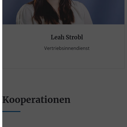
Leah Strobl
Vertriebsinnendienst
Kooperationen