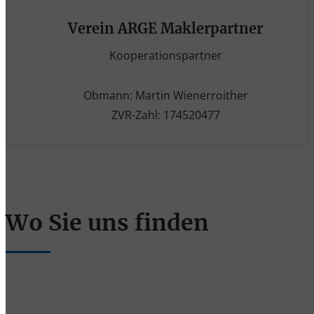
Verein ARGE Maklerpartner
Kooperationspartner
Obmann: Martin Wienerroither
ZVR-Zahl: 174520477
Wo Sie uns finden