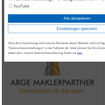
Mag. Markus Hartl, MBA akad. FVB
YouTube
Spezialist für Gewerbeversicherung
Alle akzeptieren
Einstellungen speichern
Ohne Ihre Zustimmung sind manche Elemente dieser Website nicht verfü
"Datenschutzeinstellungen" in der Fußzeile der Seite können Sie Ihre Zust
widerrufen. Unsere Datenschutzerklärung finden sie
hier
.